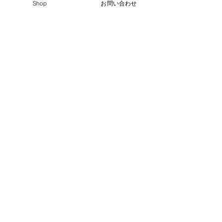
3営業日以内に返信させていただきます。
Shop
お問い合わせ
（土日祝日、年末年始、大型連休を除く）
電話番号：
075-555-3176
アドレス：
info@kyotoproduct.co.jp
営業時間：月～金 10:00～17:00 （土日、祝
日を除く）
HIENN
KYOTO
Matcha Water
京都府京都市中京区下丸屋町403番地 FISビル2階
075-555-3176